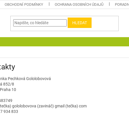
OBCHODNÍ PODMÍNKY
OCHRANA OSOBNÍCH ÚDAJŮ
PORAD
HLEDAT
takty
anka Pechková Gololobovová
á 852/8
 Praha 10
1483749
(tečka) gololobovova (zavináč) gmail (tečka) com
7 934 833