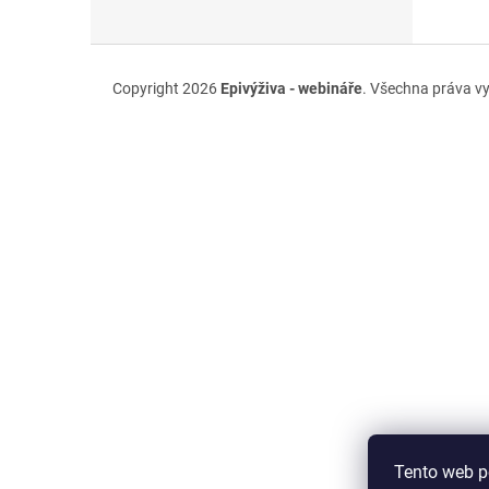
n
e
l
Z
á
Copyright 2026
Epivýživa - webináře
. Všechna práva v
p
a
t
í
Tento web p