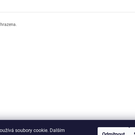
yhrazena.
oužívá soubory cookie. Dalším
Odmítnout